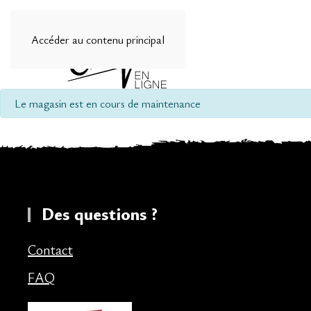
Accéder au contenu principal
info
Le magasin est en cours de maintenance
Des questions ?
Contact
FAQ