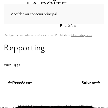
Accéder au contenu principal
Rédigé par wsfadmin le
26 avril 2022
. Publié dans
Non catégorisé
.
Repporting
Vues : 1392
Précédent
Suivant